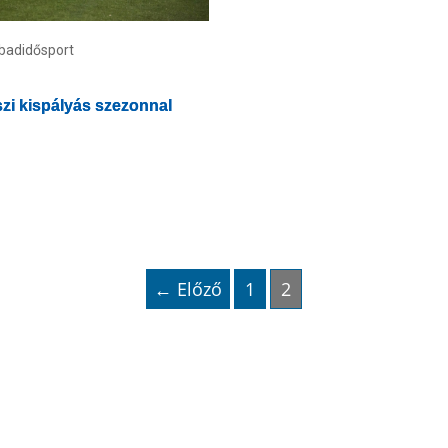
abadidősport
szi kispályás szezonnal
← Előző
1
2