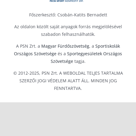
Amatőr Mini Sorsolás
Szenior 40+ Mini Góllövőlista
Szenior 50+ Mini Tabella
Főszerkesztő: Csobán-Katits Bernadett
Szenior 40+ Mini Sorsolás
Szenior 50+ Mini Góllövőlista
Az oldalon közölt saját anyagok forrás megjelölésével
szabadon felhasználhatók.
A PSN Zrt. a
Magyar Fürdőszövetség
, a
Sportiskolák
Szenior 50+ Mini Sorsolás
Országos Szövetsége
és a
Sportegyesületek Országos
Szövetsége
tagja.
© 2012-2025, PSN Zrt. A WEBOLDAL TELJES TARTALMA
SZERZŐI JOGI VÉDELEM ALATT ÁLL. MINDEN JOG
FENNTARTVA.