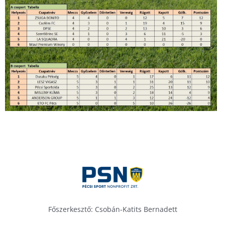
Főszerkesztő: Csobán-Katits Bernadett