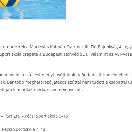
n rendezték a Markovits Kálmán Gyermek III. Fiú Bajnokság 4., egy
i Sportiskola csapata a Budapesti Honvéd SE I., valamint az ASI–Vasa
zón magabiztos teljesítményt nyújtottak. A Budapesti Honvéd ellen 
tak. Bár több meghatározó játékos ezúttal nem tudott a csapattal u
tt játék mindkét mérkőzésen érvényesült.
– PSN Zrt. – Pécsi Sportiskola 5–15
– Pécsi Sportiskola 4–12