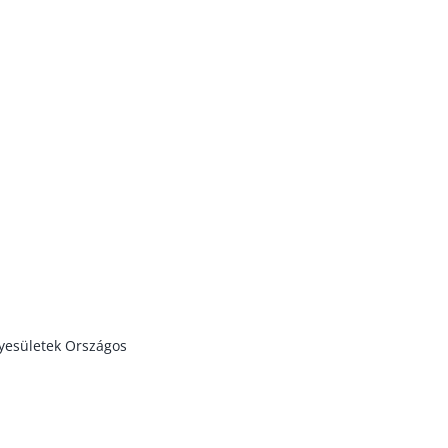
lhatók.
yesületek Országos
 ÁLL. MINDEN JOG