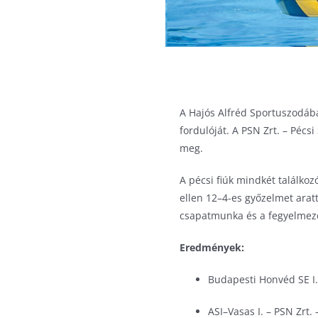
A Hajós Alfréd Sportuszodába
fordulóját. A PSN Zrt. – Pécs
meg.
A pécsi fiúk mindkét találko
ellen 12–4-es győzelmet arat
csapatmunka és a fegyelmeze
Eredmények:
Budapesti Honvéd SE I. 
ASI–Vasas I. – PSN Zrt. 