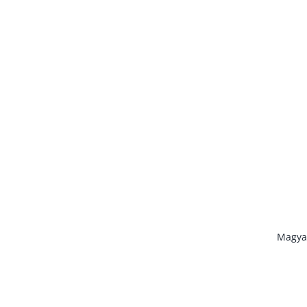
Az old
A PSN Zrt. a
Magya
© 2012-2026, PS