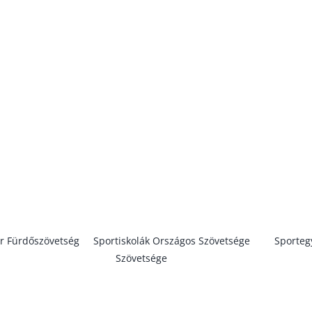
Főszerkesztő: Csobán-Katits Bernadett
alon közölt saját anyagok forrás megjelölésével szabadon felhaszná
r Fürdőszövetség
, a
Sportiskolák Országos Szövetsége
és a
Sporteg
Szövetsége
tagja.
N Zrt. A WEBOLDAL TELJES TARTALMA SZERZŐI JOGI VÉDELEM ALATT
FENNTARVA.