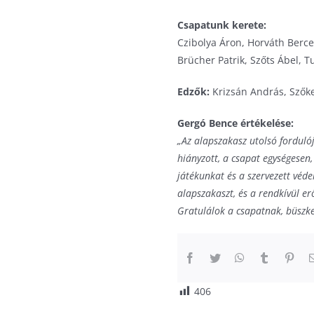
Csapatunk kerete:
Czibolya Áron, Horváth Berce
Brücher Patrik, Szőts Ábel, 
Edzők:
Krizsán András, Szők
Gergó Bence értékelése:
„Az alapszakasz utolsó forduló
hiányzott, a csapat egységesen,
játékunkat és a szervezett véd
alapszakaszt, és a rendkívül e
Gratulálok a csapatnak, büszke 
406