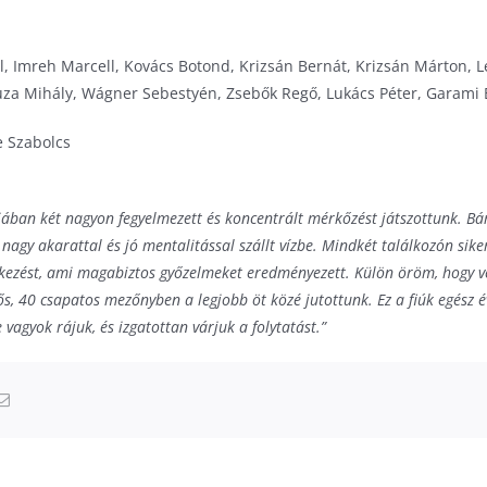
l, Imreh Marcell, Kovács Botond, Krizsán Bernát, Krizsán Márton, L
Tuza Mihály, Wágner Sebestyén, Zsebők Regő, Lukács Péter, Garami
e Szabolcs
jában két nagyon fegyelmezett és koncentrált mérkőzést játszottunk. B
 nagy akarattal és jó mentalitással szállt vízbe. Mindkét találkozón sike
ekezést, ami magabiztos győzelmeket eredményezett. Külön öröm, hogy ve
rős, 40 csapatos mezőnyben a legjobb öt közé jutottunk. Ez a fiúk egés
vagyok rájuk, és izgatottan várjuk a folytatást.”