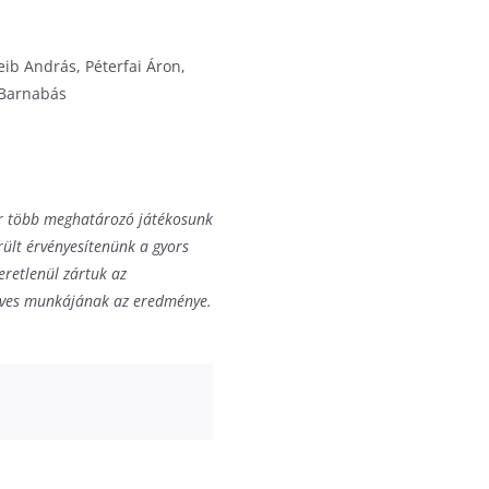
eib András, Péterfai Áron,
 Barnabás
ár több meghatározó játékosunk
rült érvényesítenünk a gyors
retlenül zártuk az
z éves munkájának az eredménye.