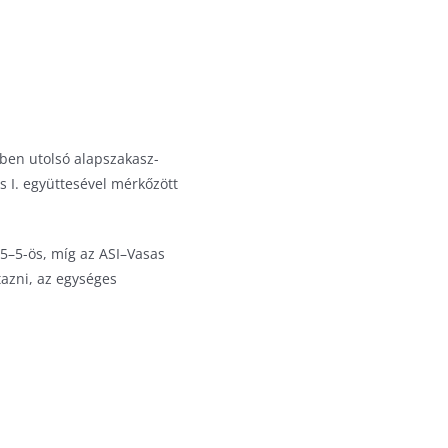
ben utolsó alapszakasz-
s I. együttesével mérkőzött
15–5-ös, míg az ASI–Vasas
tazni, az egységes