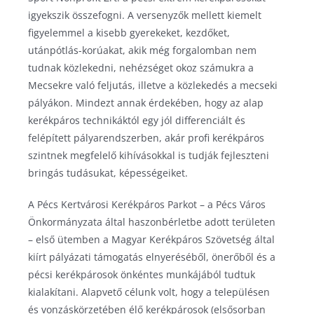
igyekszik összefogni. A versenyzők mellett kiemelt
Pécs Városi Lőtér
Kerékpár
Szinkronkorcsolya
figyelemmel a kisebb gyerekeket, kezdőket,
Pump track pálya
Labdarúgás
Technikai sportok
utánpótlás-korúakat, akik még forgalomban nem
Tornacsarnok
Lövészet
Tenisz
tudnak közlekedni, nehézséget okoz számukra a
Mecsekre való feljutás, illetve a közlekedés a mecseki
Várkői Ferenc Diáksport Központ
Rövidpályás gyorskorcsolya
Triatlon
pályákon. Mindezt annak érdekében, hogy az alap
Szinkronúszás
kerékpáros technikáktól egy jól differenciált és
Torna
felépített pályarendszerben, akár profi kerékpáros
szintnek megfelelő kihívásokkal is tudják fejleszteni
Triatlon
bringás tudásukat, képességeiket.
Úszás
Vízilabda
A Pécs Kertvárosi Kerékpáros Parkot – a Pécs Város
Önkormányzata által haszonbérletbe adott területen
– első ütemben a Magyar Kerékpáros Szövetség által
kiírt pályázati támogatás elnyeréséből, önerőből és a
pécsi kerékpárosok önkéntes munkájából tudtuk
kialakítani. Alapvető célunk volt, hogy a településen
és vonzáskörzetében élő kerékpárosok (elsősorban