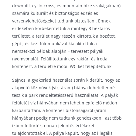
downhill, cyclo-cross, és mountain bike szakágakban)
számára kulturált és biztonságos edzés és
versenylehetőségeket tudjunk biztosítani. Ennek
érdekében körbekerítettük a mintegy 3 hektáros
területet, a terület nagy részén kiirtottuk a bozótot,
gépi-, és kézi földmunkával kialakítottuk a –
nemzetközi példák alapján – tervezett pályák
nyomvonalát. Felállítottunk egy raktár, és iroda
konténert, a területre mobil WC-ket telepítettünk.
Sajnos, a gyakorlati használat során kiderült, hogy az
alapvető közművek (víz, áram) hiánya lehetetlenné
teszik a park rendeltetésszerű használatát. A pályák
felületét víz hiányában nem lehet megfelelő módon
karbantartani, a konténer biztonságáról (áram
hiányában) pedig nem tudtunk gondoskodni, azt több
ízben feltörték, onnan jelentős értékeket
tulajdonítottak el. A pálya kapuit, hogy az illegális