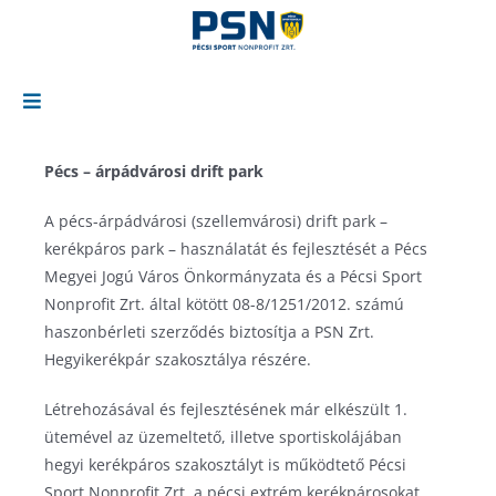
Kihagyás
Toggle
Navigation
KÖZÉRDEKŰ
Pécs – árpádvárosi drift park
Bemutatkozás
SPORTLÉTESÍTMÉNYEK
Közérdekű adatok
Abay Nemes Oszkár Sportuszoda
LÉTESÍTMÉNYFOGLALÁS
A pécs-árpádvárosi (szellemvárosi) drift park –
Projektjeink
Árpád Fejedelem Gimnázium és Általános Iskola sportpálya
SPORTISKOLA
kerékpáros park – használatát és fejlesztését a Pécs
Megyei Jogú Város Önkormányzata és a Pécsi Sport
Hullámfürdő felújítások
TAO
Id. Dárdai Pál Labdarúgó Utánpótlás Edzőközpont
SPRINTER / Sportolói regisztráció
SZABADIDŐSPORT
Nonprofit Zrt. által kötött 08-8/1251/2012. számú
Lauber Dezső Sportcsarnok energetikai felújítása
Ajánló
Visszaélés-bejelentési rendszer
Kertvárosi futókör
Aerobik
Bemutatkozás / Regisztráció
DIÁKSPORT
haszonbérleti szerződés biztosítja a PSN Zrt.
Id. Dárdai Pál Labdarúgó Utánpótlás Edzőközpont
TAO – Jégkorong
Vezetők és felügyelőbizottsági tagok bére, juttatásai
Kertvárosi Kerékpáros Park
Atlétika
Asztalitenisz
Versenykiírások
ELÉRHETŐSÉGEINK
Hegyikerékpár szakosztálya részére.
KERESÉS...
Hegyikerékpár park kertvárosban
TAO – Kézilabda
Adatkezelési tájékoztató
Lauber Dezső Sportcsarnok
Breaking
Jégkorong
Diáksport jegyzőkönyvek
Létrehozásával és fejlesztésének már elkészült 1.
Pumpapálya építése Tüskésréten
TAO – Labdarúgás
Műfüves labdarúgópályáink
Jégkorong
Lábtenisz
ütemével az üzemeltető, illetve sportiskolájában
TAO – Vizilabda
Petrov Anatolij Uszoda
Kézilabda fiú szakág
Sakk
hegyi kerékpáros szakosztályt is működtető Pécsi
Sport Nonprofit Zrt. a pécsi extrém kerékpárosokat
Pécs Városi Műjégpálya
Kézilabda lány szakág
Szenior úszás