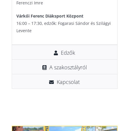
Ferenczi Imre
Pécs Városi Lőtér
Kerékpár
Szinkronkorcsolya
Várkői Ferenc Diáksport Központ
Pump track pálya
Labdarúgás
Technikai sportok
16:00 – 17:30, edzők: Fogarasi Sándor és Szilágyi
Tornacsarnok
Lövészet
Tenisz
Levente
Várkői Ferenc Diáksport Központ
Rövidpályás gyorskorcsolya
Triatlon
Szinkronúszás
Edzők
Torna
Triatlon
A szakosztályról
Úszás
Kapcsolat
Vízilabda