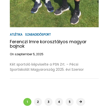
ATLÉTIKA
SZABADIDŐSPORT
Ferenczi Imre korosztályos magyar
bajnok
On szeptember 5, 2025
Két sportoló képviselte a PSN Zrt. – Pécsi
Sportiskolát Magyarország 2025. évi Szenior
1
2
3
4
5