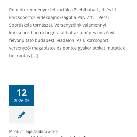
Remek eredményekkel zárták a Zsebibaba I., II. és III.
korcsoportos Vidékbajnokságot a PSN Zrt. – Pécsi
Sportiskola tornászai. Versenyzőink valamennyi
korcsoportban dobogóra állhattak a népes mezőnyt
felvonultató budapesti viadalon. Az I. korcsoport
versenyzői magabiztos és pontos gyakorlatokat mutattak
be, rontás [...]
SN Zrt. Kupa
12
baba verseny
tiskola
Torna
2026 05
IV. PSN Zrt. Kupa Zsebibaba verseny