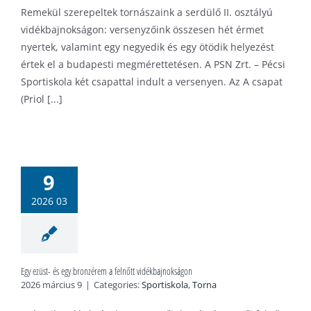
Remekül szerepeltek tornászaink a serdülő II. osztályú
vidékbajnokságon: versenyzőink összesen hét érmet
nyertek, valamint egy negyedik és egy ötödik helyezést
értek el a budapesti megmérettetésen. A PSN Zrt. – Pécsi
Sportiskola két csapattal indult a versenyen. Az A csapat
(Priol [...]
züst- és egy
onzérem a
9
felnőtt
bajnokságon
2026 03
tiskola
Torna
Egy ezüst- és egy bronzérem a felnőtt vidékbajnokságon
2026 március 9
|
Categories:
Sportiskola
,
Torna