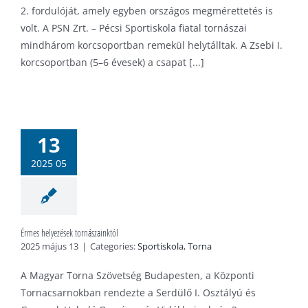
2. fordulóját, amely egyben országos megmérettetés is
volt. A PSN Zrt. – Pécsi Sportiskola fiatal tornászai
mindhárom korcsoportban remekül helytálltak. A Zsebi I.
korcsoportban (5–6 évesek) a csapat [...]
 helyezések
13
nászainktól
tiskola
Torna
2025 05
Érmes helyezések tornászainktól
2025 május 13
|
Categories:
Sportiskola
,
Torna
A Magyar Torna Szövetség Budapesten, a Központi
Tornacsarnokban rendezte a Serdülő I. Osztályú és