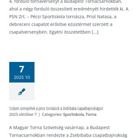
4. forduló tornaversenyt a Budapest Tornacsarnokban,
ahol a négy forduló összesített eredményét hirdették ki. A
PSN Zrt. – Pécsi Sportiskola tornásza, Priol Natasa, a
debreceni csapatot erősítve ezüstérmet szerzett a
csapatversenyben. Egyéni összetettben [...]
Szépen
eltek a pécsi
rnászok a
7
sebibaba
2025 10
tbajnokságon
tiskola
Torna
Szépen szerepeltek a pécsi tornászok a Zsebibaba csapatbajnokságon
2025 október 7
|
Categories:
Sportiskola
,
Torna
A Magyar Torna Szövetség vasárnap, a Budapest
Tornacsarnokban rendezte a Zsebibaba csapatbajnokság