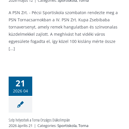
2026 május 12
|
Categories:
Sportiskola
,
Torna
A PSN Zrt. - Pécsi Sportiskola szombaton rendezte meg a
PSN Tornacsarnokban a IV. PSN Zrt. Kupa Zsebibaba
tornaversenyt, amely remek hangulatban és színvonalas
küzdelmekkel zajlott. A meghívást hat vidéki város
egyesülete fogadta el, így közel 100 kislány mérte össze
[...]
helyezések a
a Országos
21
kolimpián
2026 04
tiskola
Torna
Szép helyezések a Torna Országos Diákolimpián
2026 április 21
|
Categories:
Sportiskola
,
Torna