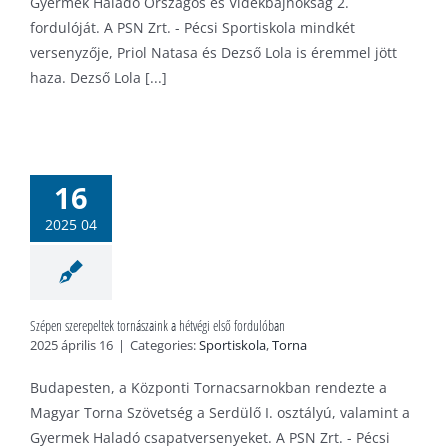
Gyermek Haladó Országos és Vidékbajnokság 2.
fordulóját. A PSN Zrt. - Pécsi Sportiskola mindkét
versenyzője, Priol Natasa és Dezső Lola is éremmel jött
haza. Dezső Lola [...]
Szépen
erepeltek
nászaink a
16
tvégi első
2025 04
rdulóban
tiskola
Torna
Szépen szerepeltek tornászaink a hétvégi első fordulóban
2025 április 16
|
Categories:
Sportiskola
,
Torna
Budapesten, a Központi Tornacsarnokban rendezte a
Magyar Torna Szövetség a Serdülő I. osztályú, valamint a
Gyermek Haladó csapatversenyeket. A PSN Zrt. - Pécsi