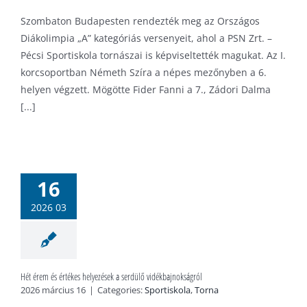
Szombaton Budapesten rendezték meg az Országos
Diákolimpia „A” kategóriás versenyeit, ahol a PSN Zrt. –
Pécsi Sportiskola tornászai is képviseltették magukat. Az I.
korcsoportban Németh Szíra a népes mezőnyben a 6.
helyen végzett. Mögötte Fider Fanni a 7., Zádori Dalma
[...]
t érem és
s helyezések
16
 serdülő
bajnokságról
2026 03
tiskola
Torna
Hét érem és értékes helyezések a serdülő vidékbajnokságról
2026 március 16
|
Categories:
Sportiskola
,
Torna