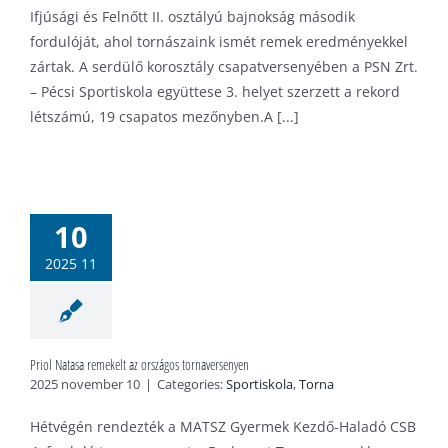
Ifjúsági és Felnőtt II. osztályú bajnokság második
fordulóját, ahol tornászaink ismét remek eredményekkel
zártak. A serdülő korosztály csapatversenyében a PSN Zrt.
– Pécsi Sportiskola együttese 3. helyet szerzett a rekord
létszámú, 19 csapatos mezőnyben.A [...]
iol Natasa
mekelt az
10
rszágos
aversenyen
2025 11
tiskola
Torna
Priol Natasa remekelt az országos tornaversenyen
2025 november 10
|
Categories:
Sportiskola
,
Torna
Hétvégén rendezték a MATSZ Gyermek Kezdő‑Haladó CSB