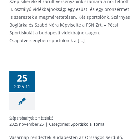
Szép sikerekkel zárult versenyzőink számára a női felnőtt
II. osztályú vidékbajnokság: egy ezüst- és egy bronzérmet
is szereztek a megmérettetésen. Két sportolónk, Szárnyas
Boglárka és Szabó Nóra képviselte a PSN Zrt. – Pécsi
Sportiskolát a budapesti vidékbajnokságon.
Csapatversenyben sportolóink a [...]
 eredmények
25
nászainktól
tiskola
Torna
2025 11
Szép eredmények tornászainktól
2025 november 25
|
Categories:
Sportiskola
,
Torna
Vasárnap rendezték Budapesten az Országos Serdülő,