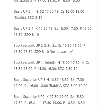
Kisiskolás 3: K 17:00-18:30, P 16:30-18:00
Pécs Városi Lőtér
Kerékpár
Szinkronkorcsolya
Basic UP 3-4: H, SZ 17:30-19, Cs 16:00-18:00
Pump track pálya
Labdarúgás
Technikai sportok
(Babits), SZO 8-10
Tornacsarnok
Lövészet
Tenisz
Basic UP 2-1: K 17:30-19, Sz 15:30-17:30, P 15:00-
Várkői Ferenc Diáksport Központ
Rövidpályás gyorskorcsolya
Triatlon
16:30, SZO 8-10
Szinkronúszás
Sportaerobik UP 2-3: H, Sz, Cs 16:30-19:00, P
Torna
16:30-18:30, SZO 8-10 (tornacsarnok)
Triatlon
Úszás
Sportaerobik UP 1, felnőtt: H 15:00-17:30, K, Cs
15:30-18:00, P 14:30-16:30, SZO 9:30-12
Vízilabda
Basic Superior UP 3 H 16:30-18:30, Sz 17:30-
19:00, Cs 16:00-18:00 (Babits), SZO 8:00-10:00
Basic Superior UP2: K 17:30-19:00, Sz 15:30-
17:30, Cs (Babits) 17:30-19:00, P 16:30-18:30