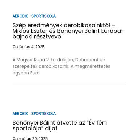
AEROBIK
SPORTISKOLA
Szép eredmények aerobikosainktól –
Miklós Eszter és Böhönyei Bálint Európa-
bajnoki résztvevő
On június 4, 2025
A Magyar Kupa 2. fordulóján, Debrecenben
szerepeltek aerobikosaink. A megmérettetés
egyben Euró
AEROBIK
SPORTISKOLA
Böhönyei Bálint átvette az “Év férfi
sportolója” díjat
On május 29, 2025