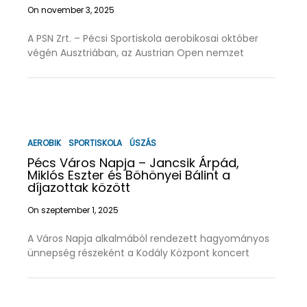
On november 3, 2025
A PSN Zrt. – Pécsi Sportiskola aerobikosai október
végén Ausztriában, az Austrian Open nemzet
AEROBIK
SPORTISKOLA
ÚSZÁS
Pécs Város Napja – Jancsik Árpád,
Miklós Eszter és Böhönyei Bálint a
díjazottak között
On szeptember 1, 2025
A Város Napja alkalmából rendezett hagyományos
ünnepség részeként a Kodály Központ koncert