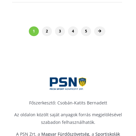
1
2
3
4
5
Főszerkesztő: Csobán-Katits Bernadett
Az oldalon közölt saját anyagok forrás megjelölésével
szabadon felhasználhatók.
A PSN Zrt. a
Magyar Fürdőszövetség
, a
Sportiskolák