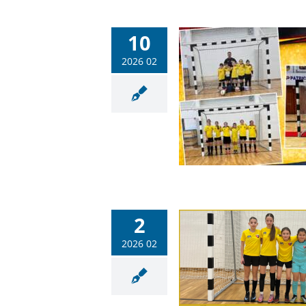
10
2026 02
 helyszínen is pályára léptek a
MFC–PSN leány labdarúgói
Labdarúgás
Sportiskola
2
2026 02
ozsik-tornán szerepeltek a