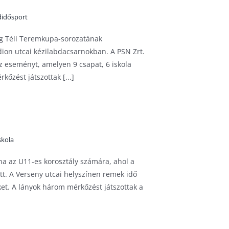
didősport
ág Téli Teremkupa-sorozatának
adion utcai kézilabdacsarnokban. A PSN Zrt.
z eseményt, amelyen 9 csapat, 6 iskola
kőzést játszottak [...]
skola
rna az U11-es korosztály számára, ahol a
tt. A Verseny utcai helyszínen remek idő
ket. A lányok három mérkőzést játszottak a