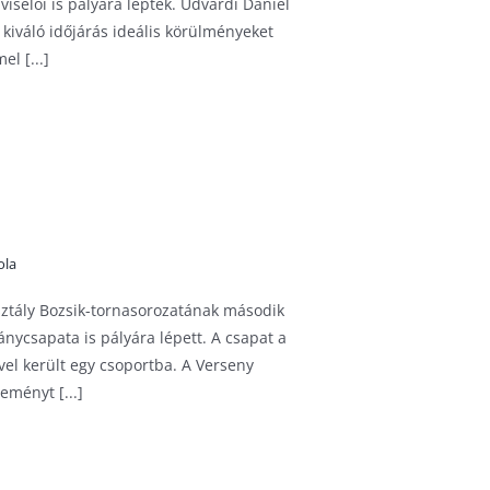
viselői is pályára léptek. Udvardi Dániel
 kiváló időjárás ideális körülményeket
el [...]
ola
sztály Bozsik-tornasorozatának második
nycsapata is pályára lépett. A csapat a
vel került egy csoportba. A Verseny
eményt [...]