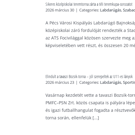
Sikeres középiskolai teremtorna zárta a téli teremkupa-sorozatot
2026 március 30
|
Categories:
Labdarúgás
,
Szaba
A Pécs Városi Kispályás Labdarúgó Bajnoks
középiskolai záró fordulóját rendezték a St
az ATS Focivilággal közösen szervezte meg a
képviseletében vett részt, és összesen 20 mér
Elindult a tavaszi Bozsik-torna – jól szerepeltek az U11-es lányok
2026 március 23
|
Categories:
Labdarúgás
,
Sporti
Vasárnap kezdetét vette a tavaszi Bozsik-to
PMFC–PSN Zrt. közös csapata is pályára lépe
és igazi futballhangulat fogadta a résztvevő
torna során, ellenfelük [...]