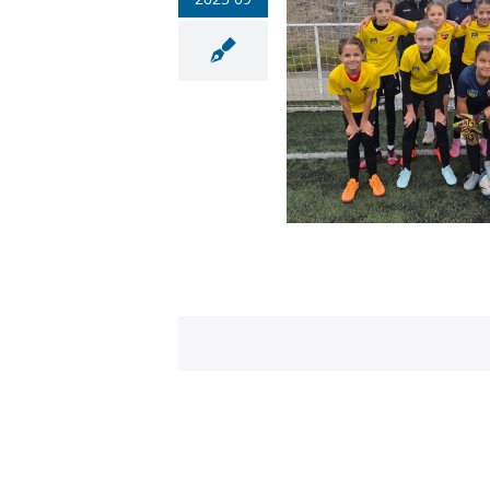
sik-torna: szépen szerepeltek
az U11-es lányok
Labdarúgás
Sportiskola