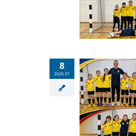
FC–PSN utánpótláscsapatai
Labdarúgás
Sportiskola
8
2026 01
ó hangulatú teremtornával
ta az évet a PMFC–PSN közös
leány futsalcsapata
Labdarúgás
Sportiskola