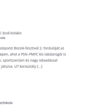
2. Bozsik-fesztiválon
kola
zponti Bozsik-fesztivál 2. fordulóját az
epen, ahol a PSN–PMFC kis labdarúgói is
sen, sportszerűen és nagy odaadással
átszva. U7 korosztály [...]
ortiskola