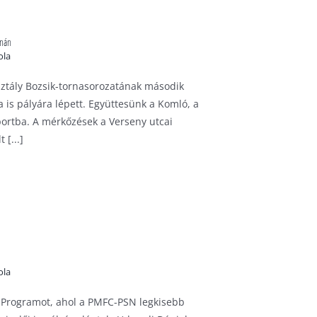
rnán
ola
sztály Bozsik-tornasorozatának második
is pályára lépett. Együttesünk a Komló, a
oportba. A mérkőzések a Verseny utcai
 [...]
ola
k Programot, ahol a PMFC-PSN legkisebb