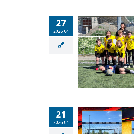
27
2026 04
Lelkes játék és hasznos
pasztalatok az U11-es leány
labdarúgótornán
Labdarúgás
Sportiskola
21
2026 04