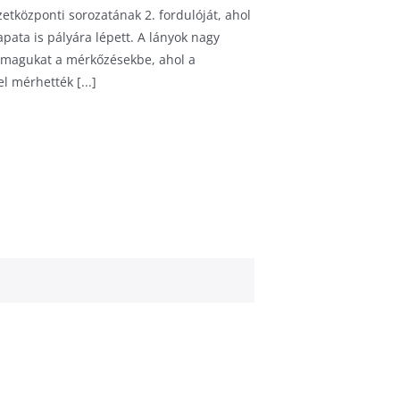
tközponti sorozatának 2. fordulóját, ahol
ata is pályára lépett. A lányok nagy
e magukat a mérkőzésekbe, ahol a
l mérhették [...]