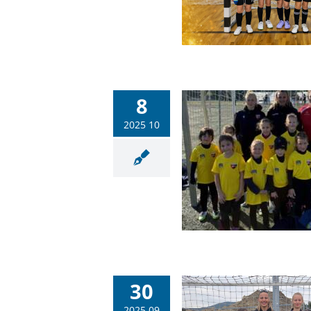
8
2025 10
lkes és fegyelmezett játékkal
repeltek a PSN–PMFC fiataljai
a 2. Bozsik-fesztiválon
Labdarúgás
Sportiskola
30
2025 09