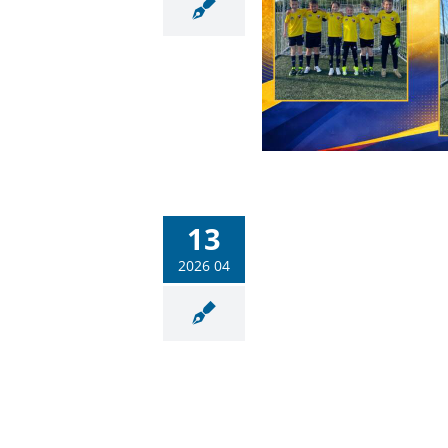
U7 és U9-es csapataink is
mekeltek a Bozsik-fesztiválon
Labdarúgás
Sportiskola
bb sikeres szereplés az U11-
13
es Bozsik-tornán
Labdarúgás
Sportiskola
2026 04