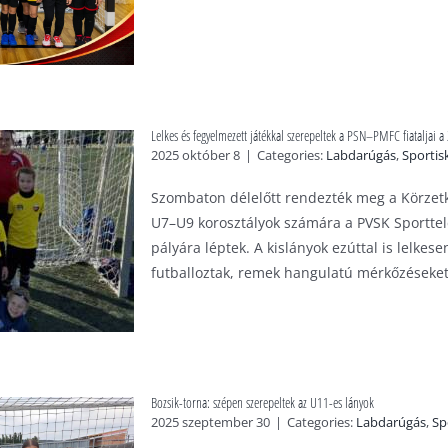
Lelkes és fegyelmezett játékkal szerepeltek a PSN–PMFC fiataljai a 
2025 október 8
|
Categories:
Labdarúgás
,
Sportis
Szombaton délelőtt rendezték meg a Körzetkö
U7–U9 korosztályok számára a PVSK Sporttel
pályára léptek. A kislányok ezúttal is lelke
futballoztak, remek hangulatú mérkőzéseket j
Bozsik-torna: szépen szerepeltek az U11-es lányok
2025 szeptember 30
|
Categories:
Labdarúgás
,
Sp