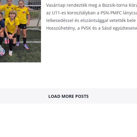
Vasárnap rendezték meg a Bozsik-torna Körze
az U11-es korosztályban a PSN-PMFC lánycsap
lelkesedéssel és elszántsággal vetették bel
Hosszúhetény, a PVSK és a Sásd együtteseive
LOAD MORE POSTS