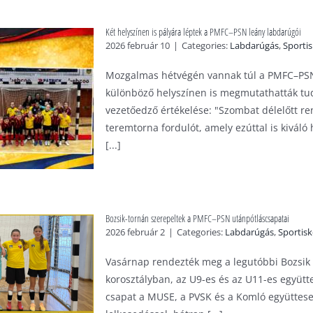
Két helyszínen is pályára léptek a PMFC–PSN leány labdarúgói
2026 február 10
|
Categories:
Labdarúgás
,
Sporti
Mozgalmas hétvégén vannak túl a PMFC–PSN 
különböző helyszínen is megmutathatták tudá
vezetőedző értékelése: "Szombat délelőtt re
teremtorna fordulót, amely ezúttal is kivál
[...]
Bozsik-tornán szerepeltek a PMFC–PSN utánpótláscsapatai
2026 február 2
|
Categories:
Labdarúgás
,
Sportisk
Vasárnap rendezték meg a legutóbbi Bozsik
korosztályban, az U9-es és az U11-es együtte
csapat a MUSE, a PVSK és a Komló együttese