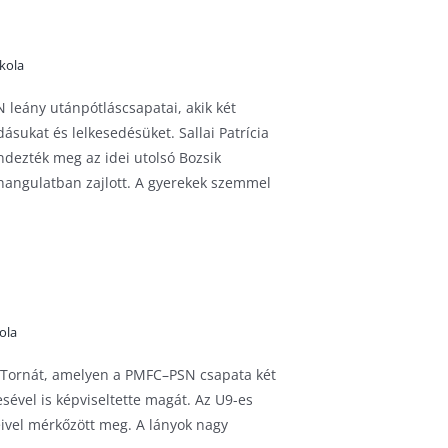
skola
leány utánpótláscsapatai, akik két
sukat és lelkesedésüket. Sallai Patrícia
ndezték meg az idei utolsó Bozsik
ó hangulatban zajlott. A gyerekek szemmel
ola
 Tornát, amelyen a PMFC–PSN csapata két
sével is képviseltette magát. Az U9-es
ivel mérkőzött meg. A lányok nagy