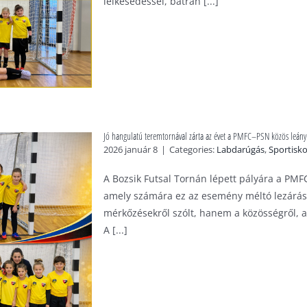
lelkesedéssel, bátran [...]
Jó hangulatú teremtornával zárta az évet a PMFC–PSN közös leány 
2026 január 8
|
Categories:
Labdarúgás
,
Sportisko
A Bozsik Futsal Tornán lépett pályára a PM
amely számára ez az esemény méltó lezárása
mérkőzésekről szólt, hanem a közösségről, a
A [...]