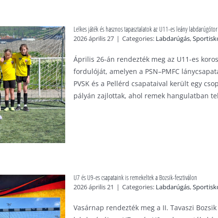
Lelkes játék és hasznos tapasztalatok az U11-es leány labdarúgóto
2026 április 27
|
Categories:
Labdarúgás
,
Sportisk
Április 26-án rendezték meg az U11-es koro
fordulóját, amelyen a PSN–PMFC lánycsapata 
PVSK és a Pellérd csapataival került egy cs
pályán zajlottak, ahol remek hangulatban telt
U7 és U9-es csapataink is remekeltek a Bozsik-fesztiválon
2026 április 21
|
Categories:
Labdarúgás
,
Sportisk
Vasárnap rendezték meg a II. Tavaszi Bozsi