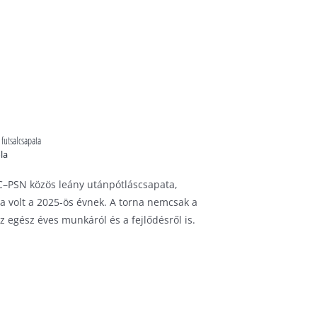
futsalcsapata
la
FC–PSN közös leány utánpótláscsapata,
 volt a 2025-ös évnek. A torna nemcsak a
z egész éves munkáról és a fejlődésről is.