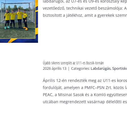
labdarúgói, az U7-es és U9-es korosztály kép
vezetőedző, technikai vezető beszámolója: A
biztosított a játékhoz, amit a gyerekek szemm
Újabb sikeres szereplés az U11-es Bozsik-tornán
2026 április 13
|
Categories:
Labdarúgás
,
Sportisk
Április 12-én rendezték meg az U11-es koro
fordulóját, amelyen a PMFC–PSN Zrt. közös lá
PEAC, a Misinai Sasok és a Komló együttesei
utcában megrendezett vasárnap délelőtti es