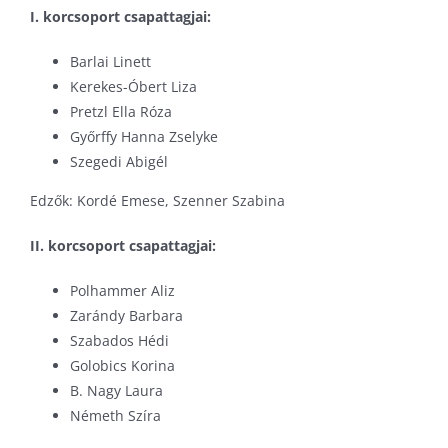
I. korcsoport csapattagjai:
Barlai Linett
Kerekes-Óbert Liza
Pretzl Ella Róza
Győrffy Hanna Zselyke
Szegedi Abigél
Edzők: Kordé Emese, Szenner Szabina
II. korcsoport csapattagjai:
Polhammer Aliz
Zarándy Barbara
Szabados Hédi
Golobics Korina
B. Nagy Laura
Németh Szíra