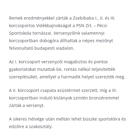
Pécs Városi Lőtér
Kerékpár
Szinkronkorcsolya
Remek eredményekkel zárták a Zsebibaba I., II. és III.
Pump track pálya
Labdarúgás
Technikai sportok
korcsoportos Vidékbajnokságot a PSN Zrt. – Pécsi
Tornacsarnok
Lövészet
Tenisz
Sportiskola tornászai. Versenyzőink valamennyi
Várkői Ferenc Diáksport Központ
Rövidpályás gyorskorcsolya
Triatlon
korcsoportban dobogóra állhattak a népes mezőnyt
felvonultató budapesti viadalon.
Szinkronúszás
Torna
Az I. korcsoport versenyzői magabiztos és pontos
Triatlon
gyakorlatokat mutattak be, rontás nélkül teljesítették
szereplésüket, amellyel a harmadik helyet szerezték meg.
Úszás
Vízilabda
A II. korcsoport csapata ezüstérmet szerzett, míg a III.
korcsoportban induló kislányok szintén bronzéremmel
zárták a versenyt.
A sikeres hétvége után méltán lehet büszke sportolóira és
edzőire a szakosztály.