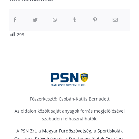
293
Főszerkesztő: Csobán-Katits Bernadett
Az oldalon közölt saját anyagok forrás megjelölésével
szabadon felhasználhatók.
A PSN Zrt. a
Magyar Fürdőszövetség
, a
Sportiskolák
Országos Szövetsége
és a
Sportegyesületek Országos