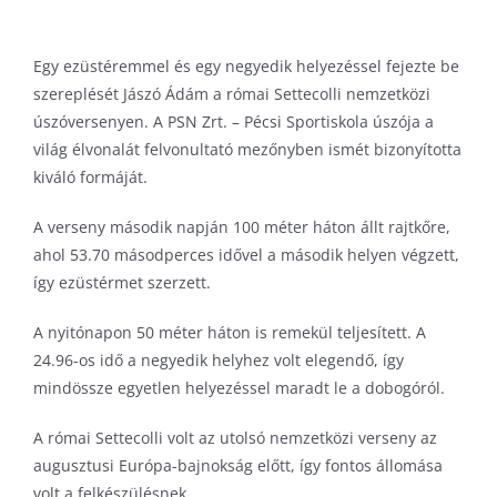
Pécs Városi Lőtér
Kerékpár
Szinkronkorcsolya
Egy ezüstéremmel és egy negyedik helyezéssel fejezte be
Pump track pálya
Labdarúgás
Technikai sportok
szereplését Jászó Ádám a római Settecolli nemzetközi
Tornacsarnok
Lövészet
Tenisz
úszóversenyen. A PSN Zrt. – Pécsi Sportiskola úszója a
Várkői Ferenc Diáksport Központ
Rövidpályás gyorskorcsolya
Triatlon
világ élvonalát felvonultató mezőnyben ismét bizonyította
kiváló formáját.
Szinkronúszás
Torna
A verseny második napján 100 méter háton állt rajtkőre,
Triatlon
ahol 53.70 másodperces idővel a második helyen végzett,
így ezüstérmet szerzett.
Úszás
Vízilabda
A nyitónapon 50 méter háton is remekül teljesített. A
24.96-os idő a negyedik helyhez volt elegendő, így
mindössze egyetlen helyezéssel maradt le a dobogóról.
A római Settecolli volt az utolsó nemzetközi verseny az
augusztusi Európa-bajnokság előtt, így fontos állomása
volt a felkészülésnek.