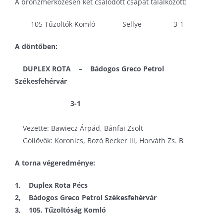
A bronzmérkőzésen két csalódott csapat találkozott:
105 Tűzoltók Komló – Sellye 3-1
A döntőben:
DUPLEX ROTA – Bádogos Greco Petrol
Székesfehérvár
3-1
Vezette: Bawiecz Árpád, Bánfai Zsolt
Góllövők: Koronics, Bozó Becker ill, Horváth Zs. B
A torna végeredménye:
1, Duplex Rota Pécs
2, Bádogos Greco Petrol Székesfehérvár
3, 105. Tűzoltóság Komló