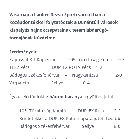
Pécs Városi Lőtér
Kerékpár
Szinkronkorcsolya
Vasárnap a Lauber Dezső Sportcsarnokban a
Pump track pálya
Labdarúgás
Technikai sportok
középdöntőkkel folytatódtak a Dunántúli Városok
Tornacsarnok
Lövészet
Tenisz
kispályás bajnokcsapatainak teremlabdarúgó-
tornájának küzdelmei.
Várkői Ferenc Diáksport Központ
Rövidpályás gyorskorcsolya
Triatlon
Szinkronúszás
Eredmények:
Kaposstil Kft Kaposvár – 105 Tűzoltóság Komló 0-3
Torna
TESZ Pécs – DUPLEX ROTA Pécs 1-2
Triatlon
Bádogos Székesfehérvár – Nagykanizsa 12-0
Úszás
Várpalota – Sellye 0-4
Vízilabda
Így az elődöntőkbe
három baranyai
együttes jutott:
105. Tűzoltóság Komló – DUPLEX Rota 2-2
Büntetőkkel a DUPLEX Rota csapata jutott tovább!
Bádogos Székesfehérvár – Sellye 6-0