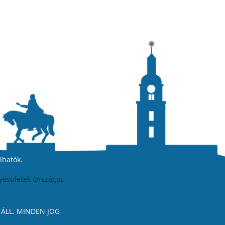
lhatók.
yesületek Országos
 ÁLL. MINDEN JOG