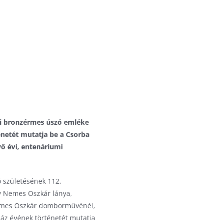
ai bronzérmes úszó emléke
énetét mutatja be a Csorba
ő évi, entenáriumi
 születésének 112.
ay Nemes Oszkár lánya,
Nemes Oszkár domborművénél,
záz évének történetét mutatja