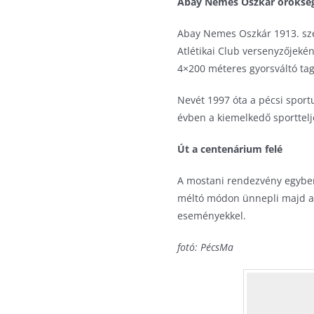
Abay Nemes Oszkár öröksé
Abay Nemes Oszkár 1913. sze
Atlétikai Club versenyzőjeké
4×200 méteres gyorsváltó tag
Nevét 1997 óta a pécsi sport
évben a kiemelkedő sporttelj
Út a centenárium felé
A mostani rendezvény egyben 
méltó módon ünnepli majd az 
eseményekkel.
fotó: PécsMa