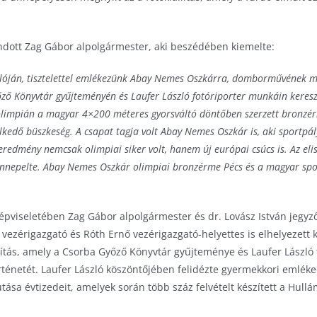
ott Zag Gábor alpolgármester, aki beszédében kiemelte:
ulóján, tisztelettel emlékezünk Abay Nemes Oszkárra, domborművének 
yőző Könyvtár gyűjteményén és Laufer László fotóriporter munkáin keres
 olimpián a magyar 4×200 méteres gyorsváltó döntőben szerzett bronzér
edő büszkeség. A csapat tagja volt Abay Nemes Oszkár is, aki sportpály
eredmény nemcsak olimpiai siker volt, hanem új európai csúcs is. Az el
 ünnepelte. Abay Nemes Oszkár olimpiai bronzérme Pécs és a magyar sp
pviseletében Zag Gábor alpolgármester és dr. Lovász István jegyz
vezérigazgató és Róth Ernő vezérigazgató-helyettes is elhelyezett 
llítás, amely a Csorba Győző Könyvtár gyűjteménye és Laufer László
ténetét. Laufer László köszöntőjében felidézte gyermekkori emlékei
utása évtizedeit, amelyek során több száz felvételt készített a Hullá