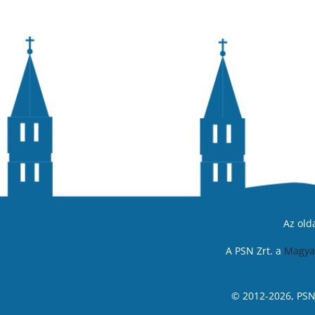
Az old
A PSN Zrt. a
Magya
© 2012-2026, PS