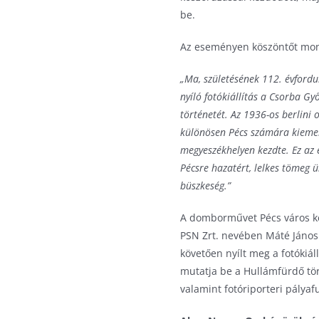
be.
Az eseményen köszöntőt mond
„Ma, születésének 112. évford
nyíló fotókiállítás a Csorba G
történetét. Az 1936-os berlini
különösen Pécs számára kiemelk
megyeszékhelyen kezdte. Ez az 
Pécsre hazatért, lelkes tömeg
büszkeség.”
A domborművet Pécs város ké
PSN Zrt. nevében Máté János 
követően nyílt meg a fotókiá
mutatja be a Hullámfürdő tör
valamint fotóriporteri pályaf