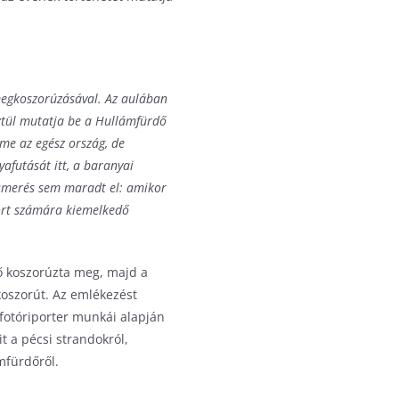
megkoszorúzásával. Az aulában
ztül mutatja be a Hullámfürdő
me az egész ország, de
afutását itt, a baranyai
ismerés sem maradt el: amikor
ort számára kiemelkedő
ő koszorúzta meg, majd a
koszorút. Az emlékezést
 fotóriporter munkái alapján
t a pécsi strandokról,
mfürdőről.