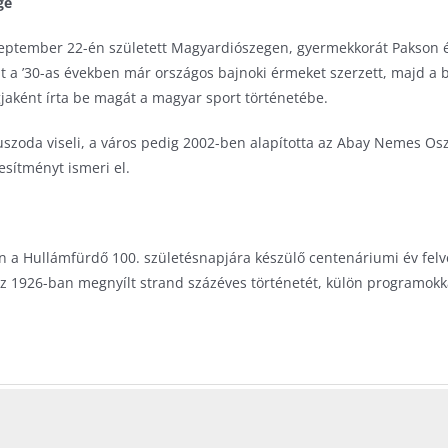
ge
ptember 22-én született Magyardiószegen, gyermekkorát Pakson és 
nt a ’30-as években már országos bajnoki érmeket szerzett, majd a 
jaként írta be magát a magyar sport történetébe.
uszoda viseli, a város pedig 2002-ben alapította az Abay Nemes Osz
esítményt ismeri el.
a Hullámfürdő 100. születésnapjára készülő centenáriumi év felve
1926-ban megnyílt strand százéves történetét, külön programokkal,