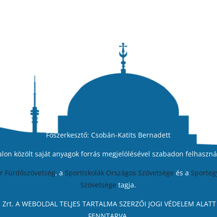
Főszerkesztő: Csobán-Katits Bernadett
alon közölt saját anyagok forrás megjelölésével szabadon felhaszná
r Fürdőszövetség
, a
Sportiskolák Országos Szövetsége
és a
Sporteg
Szövetsége
tagja.
N Zrt. A WEBOLDAL TELJES TARTALMA SZERZŐI JOGI VÉDELEM ALATT
FENNTARVA.