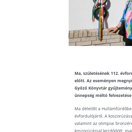
Ma, születésének 112. évfo
előtt. Az eseményen megnyíl
Győző Könyvtár gyűjteményéb
ünnepség méltó felvezetése 
Ma délelőtt a Hullámfürdőb
évfordulójáról. A koszorúzás
valamint az olimpiai bronzé
koszorúzással kezdődött, maj