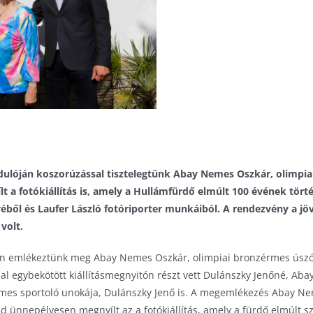
rdulóján koszorúzással tisztelegtünk Abay Nemes Oszkár, olimpi
t a fotókiállítás is, amely a Hullámfürdő elmúlt 100 évének tört
ől és Laufer László fotóriporter munkáiból. A rendezvény a jöv
volt.
en emlékeztünk meg Abay Nemes Oszkár, olimpiai bronzérmes úszó
sal egybekötött kiállításmegnyitón részt vett Dulánszky Jenőné, Ab
rmes sportoló unokája, Dulánszky Jenő is. A megemlékezés Abay 
d ünnepélyesen megnyílt az a fotókiállítás, amely a fürdő elmúlt s