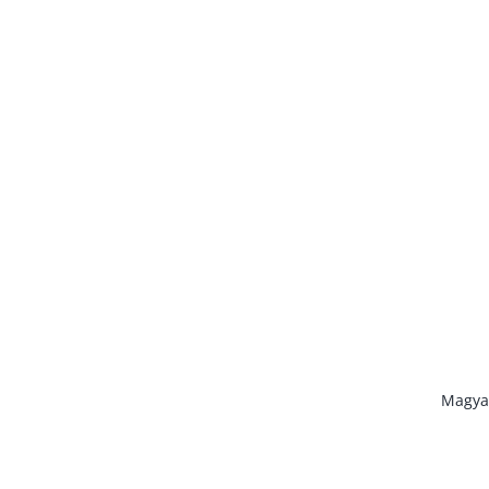
Az old
A PSN Zrt. a
Magya
© 2012-2026, PS