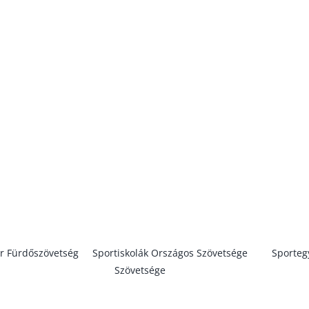
Főszerkesztő: Csobán-Katits Bernadett
alon közölt saját anyagok forrás megjelölésével szabadon felhaszná
r Fürdőszövetség
, a
Sportiskolák Országos Szövetsége
és a
Sporteg
Szövetsége
tagja.
N Zrt. A WEBOLDAL TELJES TARTALMA SZERZŐI JOGI VÉDELEM ALATT