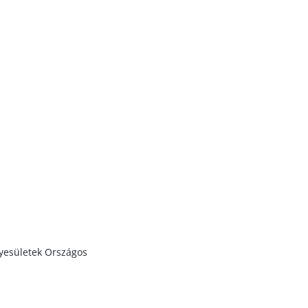
lhatók.
yesületek Országos
 ÁLL. MINDEN JOG