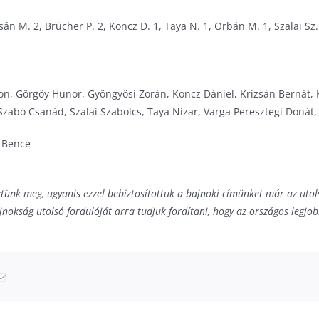
sán M. 2, Brücher P. 2, Koncz D. 1, Taya N. 1, Orbán M. 1, Szalai Sz.
on, Görgőy Hunor, Gyöngyösi Zorán, Koncz Dániel, Krizsán Bernát,
Szabó Csanád, Szalai Szabolcs, Taya Nizar, Varga Peresztegi Doná
 Bence
ünk meg, ugyanis ezzel bebiztosítottuk a bajnoki címünket már az utolsó
nokság utolsó fordulóját arra tudjuk fordítani, hogy az országos legjob