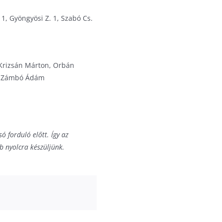
 1, Gyöngyösi Z. 1, Szabó Cs.
 Krizsán Márton, Orbán
t, Zámbó Ádám
 forduló előtt. Így az
b nyolcra készüljünk.