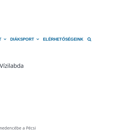
T
DIÁKSPORT
ELÉRHETŐSÉGEINK
Vízilabda
 medencébe a Pécsi