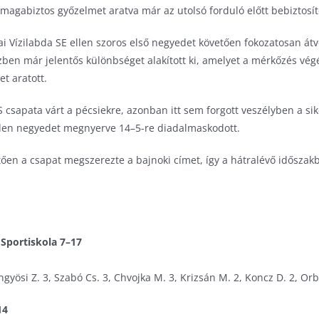
 magabiztos győzelmet aratva már az utolsó forduló előtt bebiztosít
 Vízilabda SE ellen szoros első negyedet követően fokozatosan átve
zben már jelentős különbséget alakított ki, amelyet a mérkőzés végé
t aratott.
csapata várt a pécsiekre, azonban itt sem forgott veszélyben a sike
nden negyedet megnyerve 14–5-re diadalmaskodott.
en a csapat megszerezte a bajnoki címet, így a hátralévő időszak
 Sportiskola 7–17
ngyösi Z. 3, Szabó Cs. 3, Chvojka M. 3, Krizsán M. 2, Koncz D. 2, Or
14