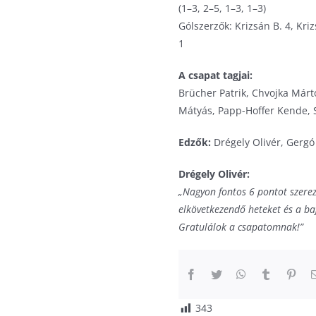
(1–3, 2–5, 1–3, 1–3)
Gólszerzők: Krizsán B. 4, Kriz
1
A csapat tagjai:
Brücher Patrik, Chvojka Márt
Mátyás, Papp-Hoffer Kende, 
Edzők:
Drégely Olivér, Gergó
Drégely Olivér:
„Nagyon fontos 6 pontot szerezt
elkövetkezendő heteket és a baj
Gratulálok a csapatomnak!”
343