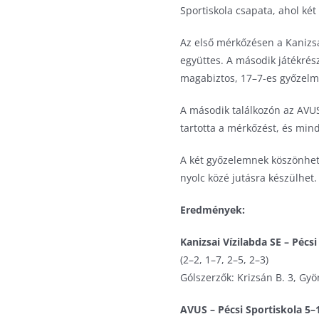
Sportiskola csapata, ahol két
Az első mérkőzésen a Kanizsai
együttes. A második játékrés
magabiztos, 17–7-es győzelme
A második találkozón az AVUS 
tartotta a mérkőzést, és mi
A két győzelemnek köszönhető
nyolc közé jutásra készülhet.
Eredmények:
Kanizsai Vízilabda SE – Pécsi
(2–2, 1–7, 2–5, 2–3)
Gólszerzők: Krizsán B. 3, Gyö
AVUS – Pécsi Sportiskola 5–