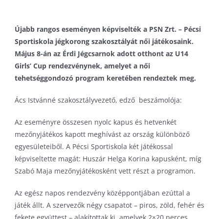
Pécs Városi Lőtér
Kerékpár
Szinkronkorcsolya
Újabb rangos eseményen képviselték a PSN Zrt. – Pécsi
Pump track pálya
Labdarúgás
Technikai sportok
Sportiskola jégkorong szakosztályát női játékosaink.
Tornacsarnok
Lövészet
Tenisz
Május 8-án az Érdi Jégcsarnok adott otthont az U14
Várkői Ferenc Diáksport Központ
Rövidpályás gyorskorcsolya
Triatlon
Girls’ Cup rendezvénynek, amelyet a női
tehetséggondozó program keretében rendeztek meg.
Szinkronúszás
Torna
Ács Istvánné szakosztályvezető, edző beszámolója:
Triatlon
Az eseményre összesen nyolc kapus és hetvenkét
Úszás
mezőnyjátékos kapott meghívást az ország különböző
Vízilabda
egyesületeiből. A Pécsi Sportiskola két játékossal
képviseltette magát: Huszár Helga Korina kapusként, míg
Szabó Maja mezőnyjátékosként vett részt a programon.
Az egész napos rendezvény középpontjában ezúttal a
játék állt. A szervezők négy csapatot – piros, zöld, fehér és
fekete együttest – alakítottak ki, amelyek 2×20 perces