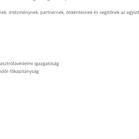
ek, intézménynek, partnernek, önkéntesnek és segítőnek az együt
asztrófavédelmi Igazgatóság
dőr-főkapitányság