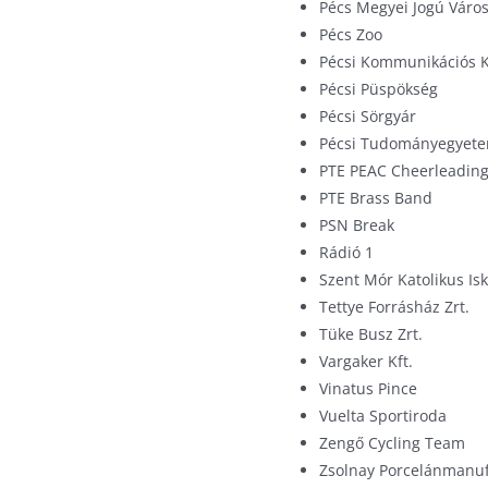
Pécs Megyei Jogú Váro
Pécs Zoo
Pécsi Kommunikációs 
Pécsi Püspökség
Pécsi Sörgyár
Pécsi Tudományegyet
PTE PEAC Cheerleading
PTE Brass Band
PSN Break
Rádió 1
Szent Mór Katolikus Is
Tettye Forrásház Zrt.
Tüke Busz Zrt.
Vargaker Kft.
Vinatus Pince
Vuelta Sportiroda
Zengő Cycling Team
Zsolnay Porcelánmanuf