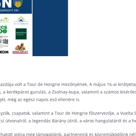
gazdája volt a Tour de Hongrie mezőnyének. A május 16-ai királyetap
k, a kerékpáros gurulás, a Zsolnay-kupa, valamint a számos kísérőe
ét, még az egész napos eső ellenére is.
yzők, csapatok, valamint a Tour de Hongrie főszervezője, a Vuelta
si útvonalról, a legendás Bárány útról, a város hangulatáról és a he
atott volna meg támogatóink, partnereink és közreműködőink nél