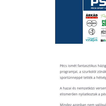
Pécs ismét fantasztikus házi
programjai, a szurkolói zóná
sportünneppé tették a hétvég
A hazai és nemzetközi versen
elismerően nyilatkoztak a péc
Mindez azonban nem valósulh