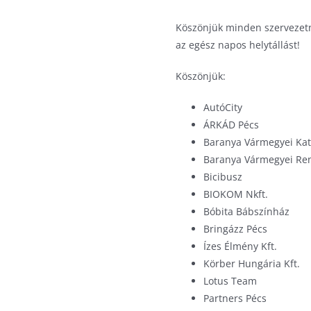
Köszönjük minden szervezetn
az egész napos helytállást!
Köszönjük:
AutóCity
ÁRKÁD Pécs
Baranya Vármegyei Kat
Baranya Vármegyei Ren
Bicibusz
BIOKOM Nkft.
Bóbita Bábszínház
Bringázz Pécs
Ízes Élmény Kft.
Körber Hungária Kft.
Lotus Team
Partners Pécs