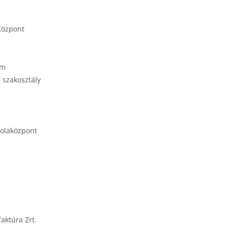
s
Központ
em
 szakosztály
kolaközpont
aktúra Zrt.