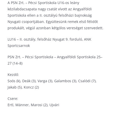
A PSN Zrt. – Pécsi Sportiskola U16-os leány
Pécs Városi Lőtér
Kerékpár
Szinkronkorcsolya
kézilabdacsapata nagy csatát vívott az Angyalföldi
Sportiskola ellen a II. osztályú felsőházi bajnokság
Pump track pálya
Labdarúgás
Technikai sportok
Nyugati csoportjában. Együttesünk remek első félidőt
Tornacsarnok
Lövészet
Tenisz
produkált, végül azonban kétgólos vereséget szenvedett.
Várkői Ferenc Diáksport Központ
Rövidpályás gyorskorcsolya
Triatlon
LU16 – II. osztály, felsőház Nyugat 9. forduló, ANK
Szinkronúszás
Sportcsarnok
Torna
Triatlon
PSN Zrt. – Pécsi Sportiskola – Angyalföldi Sportiskola 25–
27 (14–8)
Úszás
Vízilabda
Kezdő:
Soós (k), Deák (3), Varga (3), Galambos (3), Csalódi (7),
Jakab (5), Koncz (2)
Csere:
Ertl, Männer, Marosi (2), Ujvári