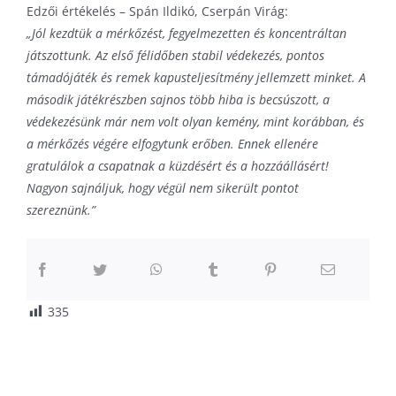
Edzői értékelés – Spán Ildikó, Cserpán Virág:
„Jól kezdtük a mérkőzést, fegyelmezetten és koncentráltan
játszottunk. Az első félidőben stabil védekezés, pontos
támadójáték és remek kapusteljesítmény jellemzett minket. A
második játékrészben sajnos több hiba is becsúszott, a
védekezésünk már nem volt olyan kemény, mint korábban, és
a mérkőzés végére elfogytunk erőben. Ennek ellenére
gratulálok a csapatnak a küzdésért és a hozzáállásért!
Nagyon sajnáljuk, hogy végül nem sikerült pontot
szereznünk.”
335