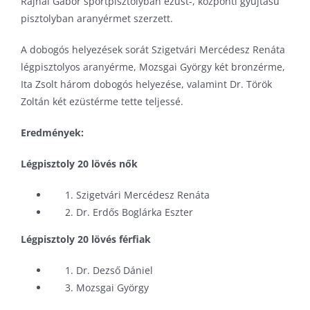
Rajnai Gábor sportpisztolyban ezüst-, központi gyújtású
pisztolyban aranyérmet szerzett.
A dobogós helyezések sorát Szigetvári Mercédesz Renáta
légpisztolyos aranyérme, Mozsgai György két bronzérme,
Ita Zsolt három dobogós helyezése, valamint Dr. Török
Zoltán két ezüstérme tette teljessé.
Eredmények:
Légpisztoly 20 lövés nők
Szigetvári Mercédesz Renáta
Dr. Erdős Boglárka Eszter
Légpisztoly 20 lövés férfiak
Dr. Dezső Dániel
Mozsgai György