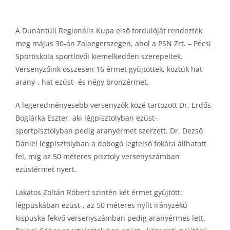
Pécs Városi Lőtér
Kerékpár
Szinkronkorcsolya
A Dunántúli Regionális Kupa első fordulóját rendezték
Pump track pálya
Labdarúgás
Technikai sportok
meg május 30-án Zalaegerszegen, ahol a PSN Zrt. – Pécsi
Tornacsarnok
Lövészet
Tenisz
Sportiskola sportlövői kiemelkedően szerepeltek.
Várkői Ferenc Diáksport Központ
Rövidpályás gyorskorcsolya
Triatlon
Versenyzőink összesen 16 érmet gyűjtöttek, köztük hat
arany-, hat ezüst- és négy bronzérmet.
Szinkronúszás
Torna
A legeredményesebb versenyzők közé tartozott Dr. Erdős
Triatlon
Boglárka Eszter, aki légpisztolyban ezüst-,
sportpisztolyban pedig aranyérmet szerzett. Dr. Dezső
Úszás
Dániel légpisztolyban a dobogó legfelső fokára állhatott
Vízilabda
fel, míg az 50 méteres pisztoly versenyszámban
ezüstérmet nyert.
Lakatos Zoltán Róbert szintén két érmet gyűjtött:
légpuskában ezüst-, az 50 méteres nyílt irányzékú
kispuska fekvő versenyszámban pedig aranyérmes lett.