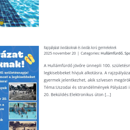
Rajzpályázat óvodásoknak és óvodás korú gyermekeknek
2025 november 20
|
Categories:
Hullámfürdő
,
Sp
A Hullámfürdő jövőre ünnepli 100. születésn
legkisebbeket hívjuk alkotásra. A rajzpályá
gyermek jelentkezhet, akik szívesen megörök
Téma:Uszodai és strandélmények Pályázati 
20. Beküldés:Elektronikus úton [...]