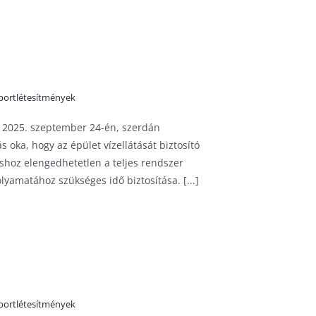
portlétesítmények
gy 2025. szeptember 24-én, szerdán
s oka, hogy az épület vízellátását biztosító
áshoz elengedhetetlen a teljes rendszer
olyamatához szükséges idő biztosítása. [...]
portlétesítmények