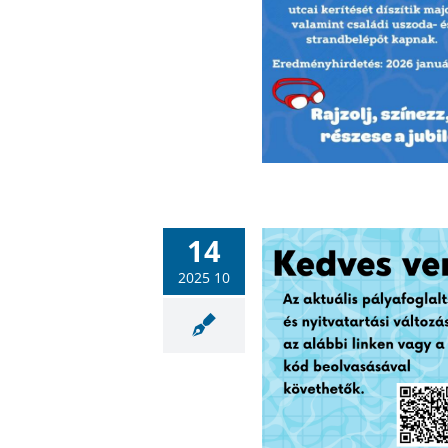
14
2025 10
Aktuális pályafoglaltság és
yitvatartás az Abay Nemes
Oszkár Sportuszodában
Hullámfürdő
Sportlétesítmények