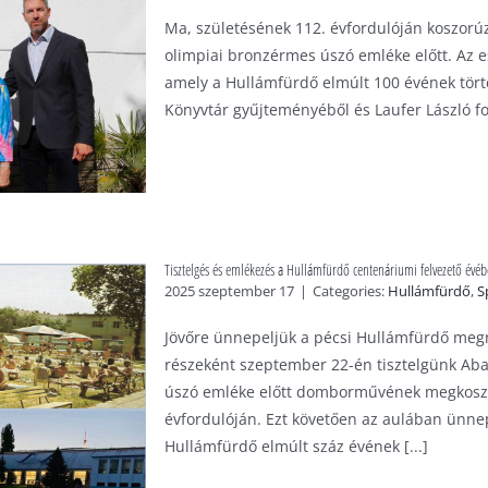
Ma, születésének 112. évfordulóján koszorú
olimpiai bronzérmes úszó emléke előtt. Az es
amely a Hullámfürdő elmúlt 100 évének tört
Könyvtár gyűjteményéből és Laufer László fot
Tisztelgés és emlékezés a Hullámfürdő centenáriumi felvezető évé
2025 szeptember 17
|
Categories:
Hullámfürdő
,
S
Jövőre ünnepeljük a pécsi Hullámfürdő megn
részeként szeptember 22-én tisztelgünk Ab
úszó emléke előtt domborművének megkoszo
évfordulóján. Ezt követően az aulában ünnep
Hullámfürdő elmúlt száz évének [...]