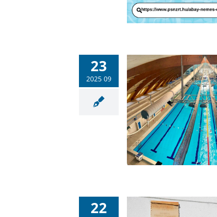
23
2025 09
Tájékoztatás nyitvatartás
változásról
Hullámfürdő
Sportlétesítmények
22