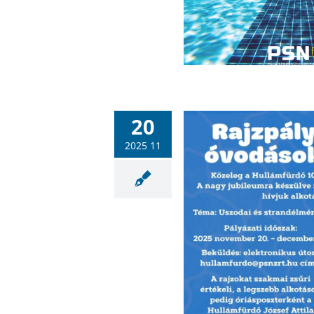
Hullámfürdő
Sportiskola
20
2025 11
ajzpályázat óvodásoknak és
vodás korú gyermekeknek
Hullámfürdő
Sportlétesítmények