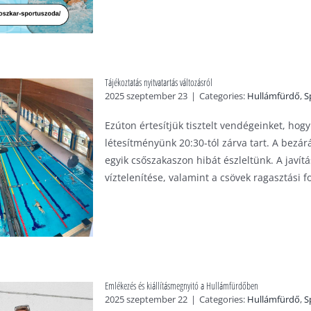
Tájékoztatás nyitvatartás változásról
2025 szeptember 23
|
Categories:
Hullámfürdő
,
S
Ezúton értesítjük tisztelt vendégeinket, ho
létesítményünk 20:30-tól zárva tart. A bezárá
egyik csőszakaszon hibát észleltünk. A javít
víztelenítése, valamint a csövek ragasztási f
Emlékezés és kiállításmegnyitó a Hullámfürdőben
2025 szeptember 22
|
Categories:
Hullámfürdő
,
S