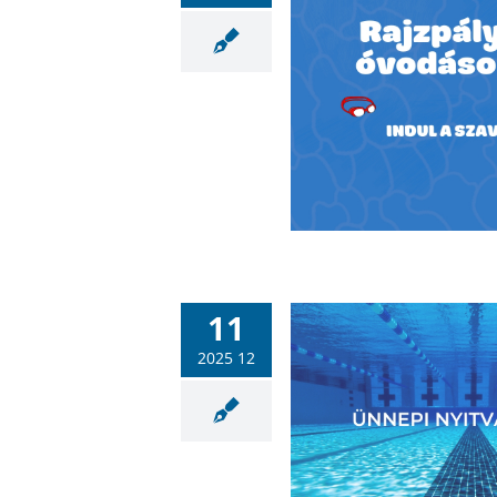
Hullámfürdő rajzpályázat
szavazás
Hullámfürdő
Sportlétesítmények
11
2025 12
 pécsi Hullámfürdő ünnepi
nyitvatartása