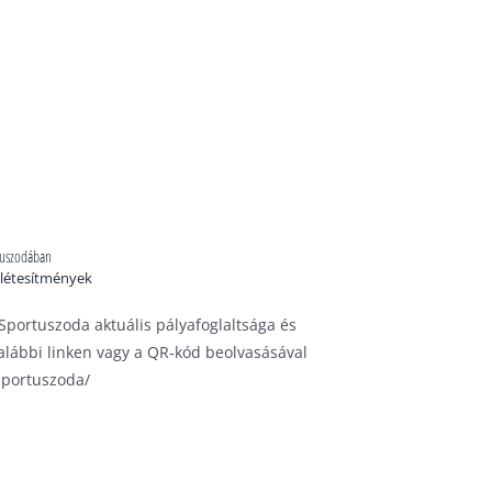
rtuszodában
létesítmények
portuszoda aktuális pályafoglaltsága és
 alábbi linken vagy a QR-kód beolvasásával
sportuszoda/