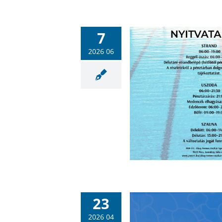
7
2026 06
gnyitotta kapuit a 100 éves
Hullámfürdő strandja
Hullámfürdő
Sportlétesítmények
23
2026 04