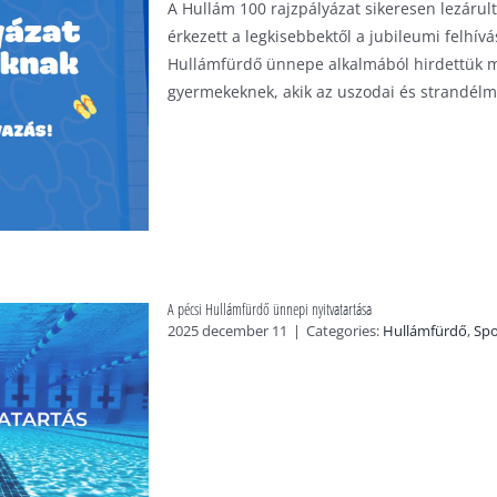
A Hullám 100 rajzpályázat sikeresen lezárul
érkezett a legkisebbektől a jubileumi felhívá
Hullámfürdő ünnepe alkalmából hirdettük 
gyermekeknek, akik az uszodai és strandélm
A pécsi Hullámfürdő ünnepi nyitvatartása
2025 december 11
|
Categories:
Hullámfürdő
,
Spo