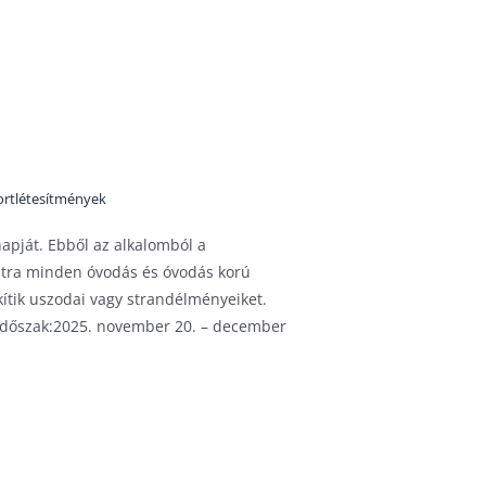
ortlétesítmények
apját. Ebből az alkalomból a
zatra minden óvodás és óvodás korú
ítik uszodai vagy strandélményeiket.
időszak:2025. november 20. – december