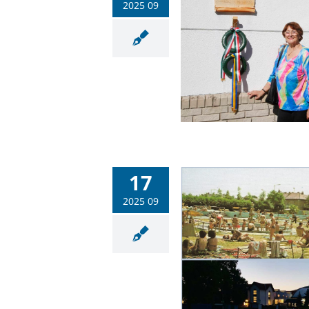
2025 09
ékezés és kiállításmegnyitó a
Hullámfürdőben
Hullámfürdő
Sportlétesítmények
17
2025 09
Tisztelgés és emlékezés a
Hullámfürdő centenáriumi
felvezető évében
Hullámfürdő
Sportlétesítmények