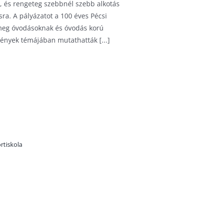
t, és rengeteg szebbnél szebb alkotás
sra. A pályázatot a 100 éves Pécsi
meg óvodásoknak és óvodás korú
ények témájában mutathatták [...]
rtiskola