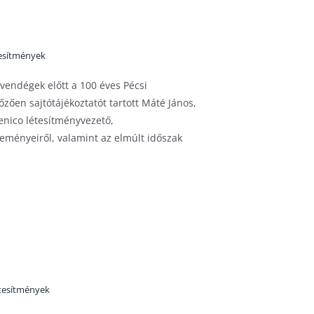
tesítmények
 vendégek előtt a 100 éves Pécsi
zően sajtótájékoztatót tartott Máté János,
enico létesítményvezető,
seményeiről, valamint az elmúlt időszak
tesítmények