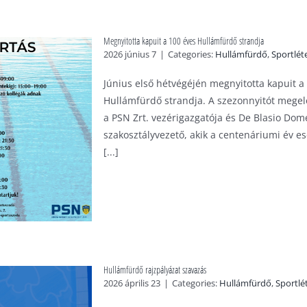
Megnyitotta kapuit a 100 éves Hullámfürdő strandja
2026 június 7
|
Categories:
Hullámfürdő
,
Sportlé
Június első hétvégéjén megnyitotta kapuit a
Hullámfürdő strandja. A szezonnyitót megelő
a PSN Zrt. vezérigazgatója és De Blasio Dom
szakosztályvezető, akik a centenáriumi év e
[...]
Hullámfürdő rajzpályázat szavazás
2026 április 23
|
Categories:
Hullámfürdő
,
Sportlé