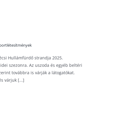
portlétesítmények
écsi Hullámfürdő strandja 2025.
idei szezonra. Az uszoda és egyéb beltéri
erint továbbra is várják a látogatókat.
 várjuk [...]