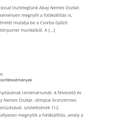
zással tisztelegtünk Abay Nemes Oszkár,
eményen megnyílt a fotókiállítás is,
énetét mutatja be a Csorba Győző
óriporter munkáiból. A [...]
ben
portlétesítmények
yitásának centenáriumát. A felvezető év
ay Nemes Oszkár, olimpiai bronzérmes
rúzásával, születésének 112.
élyesen megnyílik a fotókiállítás, amely a