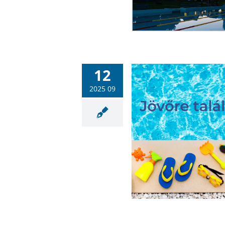
12
2025 09
ájékoztatás a Hullámfürdő
strand zárásáról
Hullámfürdő
Sportlétesítmények