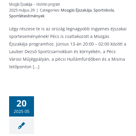
Mozgás Éjszakája – részletes program
2025 május 29
|
Categories:
Mozgás Éjszakája
,
Sportiskola
,
Sportlétesítmények
Légy részese te is az ország legnagyobb ingyenes éjszakai
sporteseményének! Pécs is csatlakozott a Mozgás
Éjszakája programhoz. Június 13-án 20:00 – 02:00 között a
Lauber Dezső Sportcsarnokban és környékén, a Pécs
Városi Műjégpályán, a pécsi Hullámfürdőben és a Misina
tetőponton [...]
s Éjszakája
csett is!
20
mény
Mozgás
2025 05
ája
Sportiskola