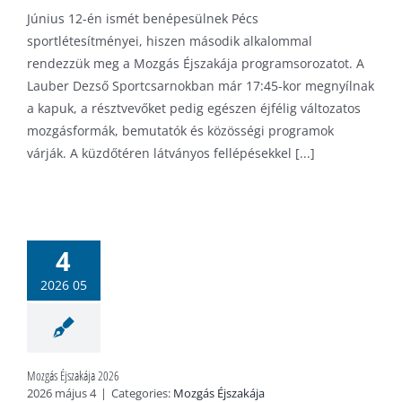
Június 12-én ismét benépesülnek Pécs
sportlétesítményei, hiszen második alkalommal
rendezzük meg a Mozgás Éjszakája programsorozatot. A
Lauber Dezső Sportcsarnokban már 17:45-kor megnyílnak
a kapuk, a résztvevőket pedig egészen éjfélig változatos
mozgásformák, bemutatók és közösségi programok
várják. A küzdőtéren látványos fellépésekkel [...]
s Éjszakája
4
2026
ás Éjszakája
2026 05
Mozgás Éjszakája 2026
2026 május 4
|
Categories:
Mozgás Éjszakája