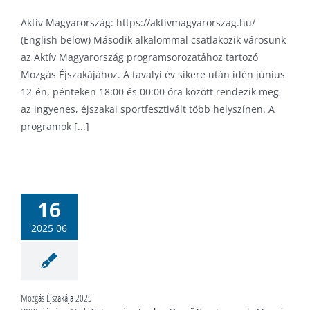
Aktív Magyarország: https://aktivmagyarorszag.hu/
(English below) Második alkalommal csatlakozik városunk
az Aktív Magyarország programsorozatához tartozó
Mozgás Éjszakájához. A tavalyi év sikere után idén június
12-én, pénteken 18:00 és 00:00 óra között rendezik meg
az ingyenes, éjszakai sportfesztivált több helyszínen. A
programok [...]
s Éjszakája
2025
16
uber Dezső
sarnok
Mozgás
2025 06
ája
Sportiskola
Mozgás Éjszakája 2025