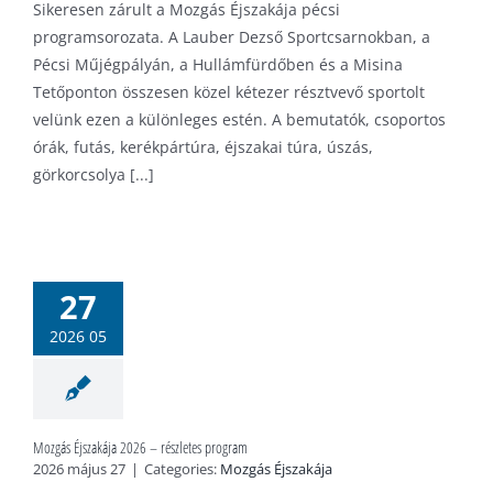
Sikeresen zárult a Mozgás Éjszakája pécsi
programsorozata. A Lauber Dezső Sportcsarnokban, a
Pécsi Műjégpályán, a Hullámfürdőben és a Misina
Tetőponton összesen közel kétezer résztvevő sportolt
velünk ezen a különleges estén. A bemutatók, csoportos
órák, futás, kerékpártúra, éjszakai túra, úszás,
görkorcsolya [...]
s Éjszakája
 – részletes
27
program
2026 05
ás Éjszakája
Mozgás Éjszakája 2026 – részletes program
2026 május 27
|
Categories:
Mozgás Éjszakája