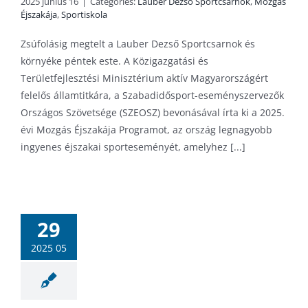
2025 június 16
|
Categories:
Lauber Dezső Sportcsarnok
,
Mozgás
Éjszakája
,
Sportiskola
Zsúfolásig megtelt a Lauber Dezső Sportcsarnok és
környéke péntek este. A Közigazgatási és
Területfejlesztési Minisztérium aktív Magyarországért
felelős államtitkára, a Szabadidősport-eseményszervezők
Országos Szövetsége (SZEOSZ) bevonásával írta ki a 2025.
évi Mozgás Éjszakája Programot, az ország legnagyobb
ingyenes éjszakai sporteseményét, amelyhez [...]
 Éjszakája –
etes program
29
ás Éjszakája
portiskola
2025 05
létesítmények